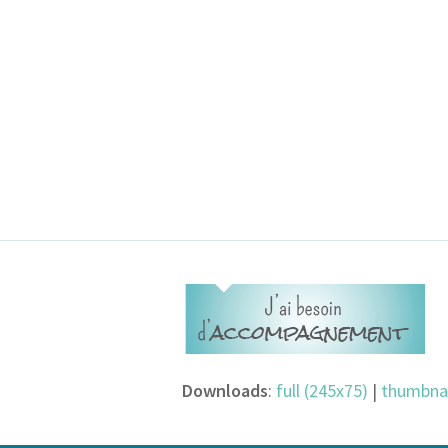
Downloads
:
full (245x75)
|
thumbnai