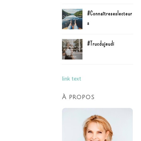
#Connaîtreseslecteur
s
#Trucdujeudi
link text
À propos