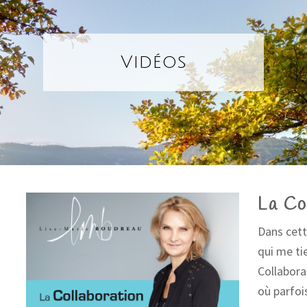
Vidéos
La Co
Dans cett
qui me ti
Collabora
où parfo