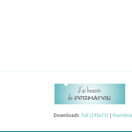
Downloads
:
full (245x75)
|
thumbnai