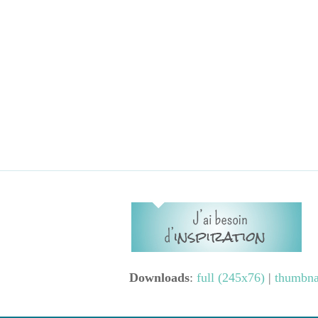
Downloads
:
full (245x76)
|
thumbna