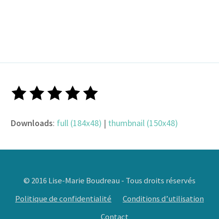
Downloads
:
full (184x48)
|
thumbnail (150x48)
© 2016 Lise-Marie Boudreau - Tous droits réservés
Politique de confidentialité
Conditions d’utilisation
Contact