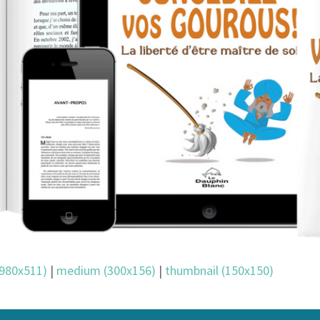
(980x511)
|
medium (300x156)
|
thumbnail (150x150)