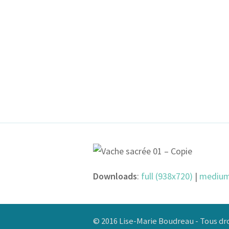
Downloads
:
full (938x720)
|
medium
© 2016 Lise-Marie Boudreau - Tous dro