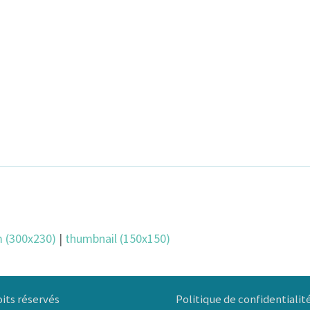
 (300x230)
|
thumbnail (150x150)
Politique de confidentialit
its réservés