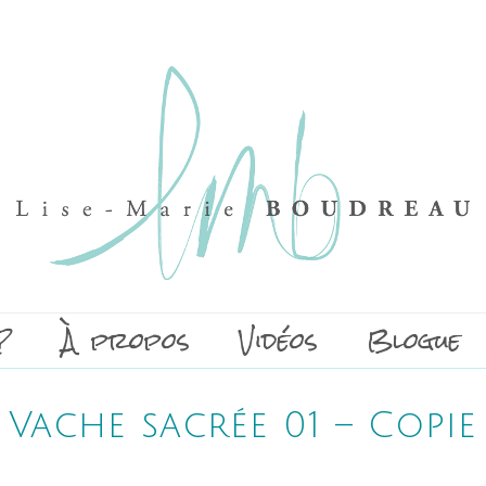
?
À propos
Vidéos
Blogue
Vache sacrée 01 – Copie