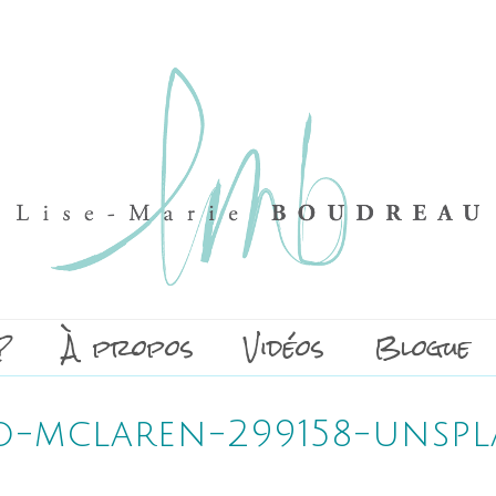
?
À propos
Vidéos
Blogue
io-mclaren-299158-unspl