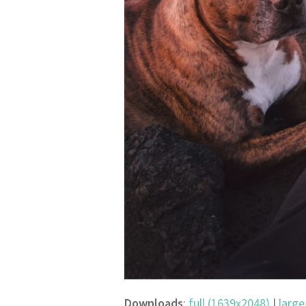
Downloads
:
full (1639x2048)
|
large