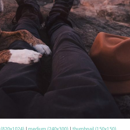
 (820x1024)
|
medium (240x300)
|
thumbnail (150x150)