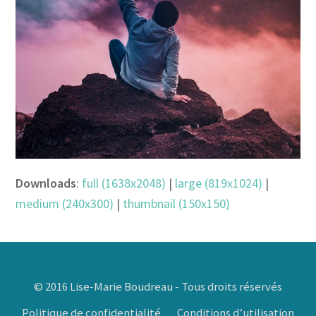
Downloads
:
full (1638x2048)
|
large (819x1024)
|
medium (240x300)
|
thumbnail (150x150)
© 2016 Lise-Marie Boudreau - Tous droits réservés
Politique de confidentialité
Conditions d’utilisation