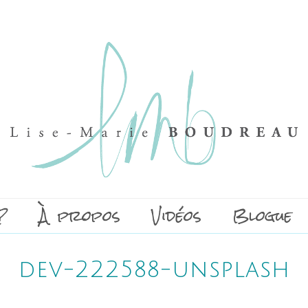
?
À propos
Vidéos
Blogue
dev-222588-unsplash