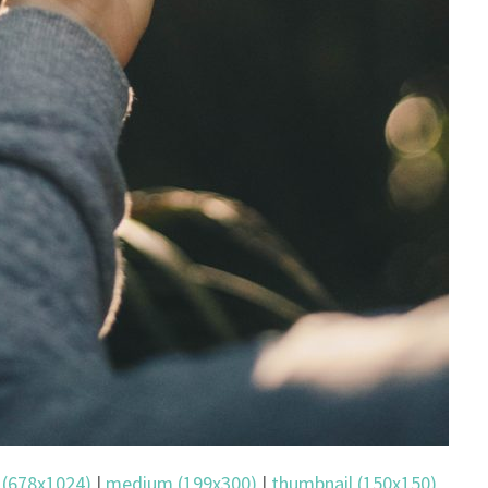
 (678x1024)
|
medium (199x300)
|
thumbnail (150x150)