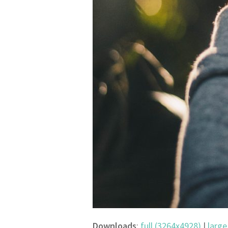
Downloads
:
full (3264x4928)
|
large