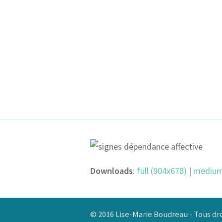
Downloads
:
full (904x678)
|
medium
© 2016 Lise-Marie Boudreau - Tous dro