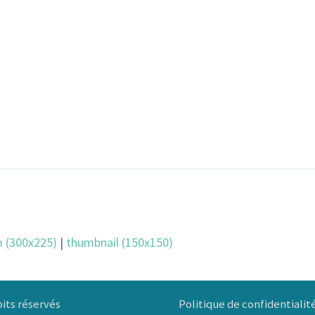
 (300x225)
|
thumbnail (150x150)
Politique de confidentialit
its réservés