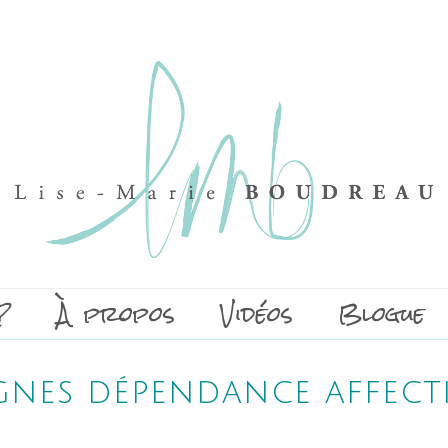
?
À propos
Vidéos
Blogue
gnes dépendance affect