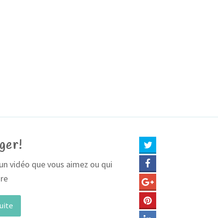
ger!
un vidéo que vous aimez ou qui
ire
suite