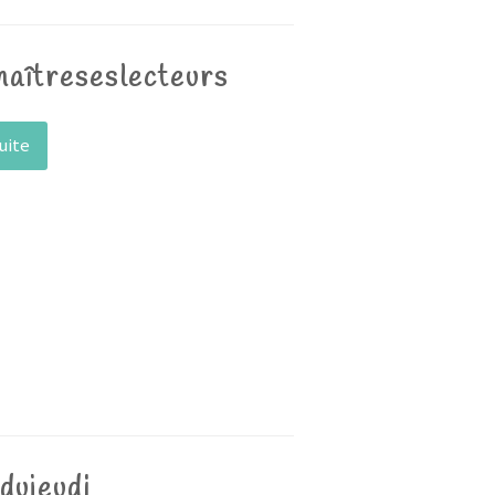
aîtreseslecteurs
suite
dujeudi