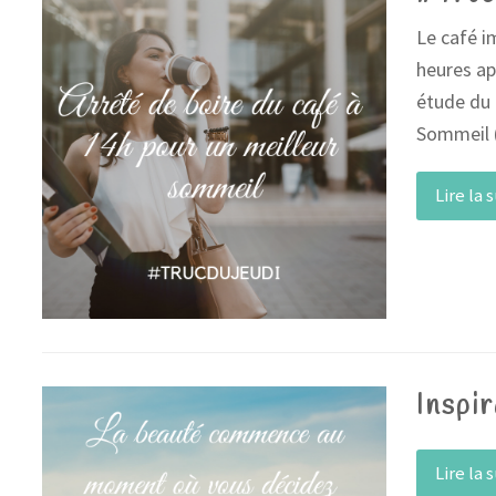
Le café i
heures ap
étude du 
Sommeil 
Lire la 
Inspir
Lire la 