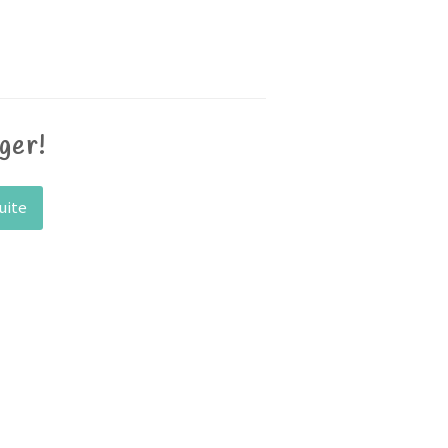
ger!
suite