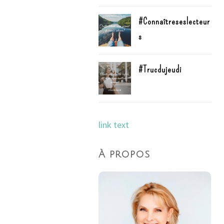
#Connaîtreseslecteur
s
#Trucdujeudi
link text
À propos