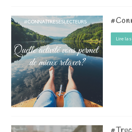
#Conn
Lire la 
#Truc