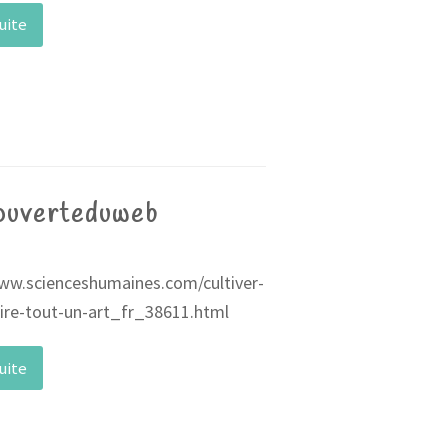
suite
ouverteduweb
ww.scienceshumaines.com/cultiver-
re-tout-un-art_fr_38611.html
suite