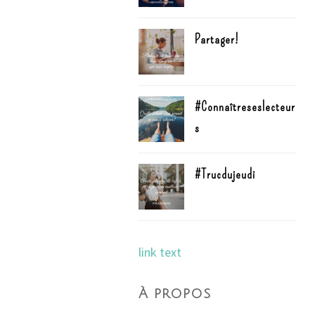
Partager!
#Connaîtreseslecteur
s
#Trucdujeudi
link text
À propos