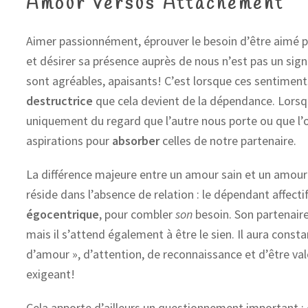
Amour versus Attachement
Aimer passionnément, éprouver le besoin d’être aimé par
et désirer sa présence auprès de nous n’est pas un si
sont agréables, apaisants! C’est lorsque ces sentimen
destructrice
que cela devient de la dépendance. Lorsq
uniquement du regard que l’autre nous porte ou que l’o
aspirations pour
absorber
celles de notre partenaire.
La différence majeure entre un amour sain et un amour
réside dans l’absence de relation
: le dépendant affect
égocentrique
, pour combler
son
besoin. Son partenaire
mais il s’attend également à être le sien. Il aura con
d’amour », d’attention, de reconnaissance et d’être valo
exigeant!
Cela apporte d’ailleurs un questionnement important : e