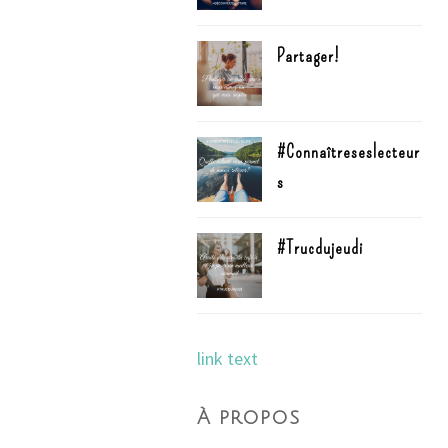
Partager!
#Connaîtreseslecteur
s
#Trucdujeudi
link text
À propos