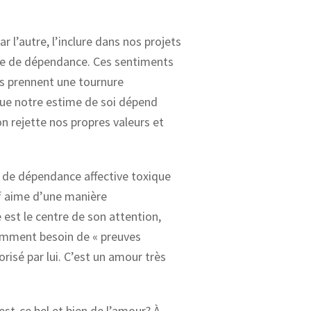
 l’autre, l’inclure dans nos projets
gne de dépendance. Ces sentiments
ts prennent une tournure
ue notre estime de soi dépend
n rejette nos propres valeurs et
 de dépendance affective toxique
if aime d’une manière
 est le centre de son attention,
stamment besoin de « preuves
risé par lui. C’est un amour très
st-ce bel et bien de l’amour? À