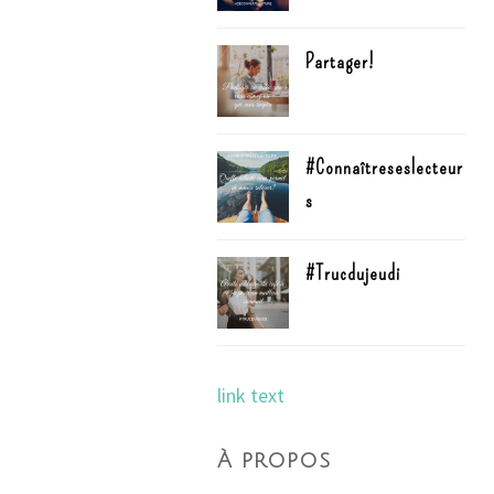
Partager!
#Connaîtreseslecteur
s
#Trucdujeudi
link text
À propos