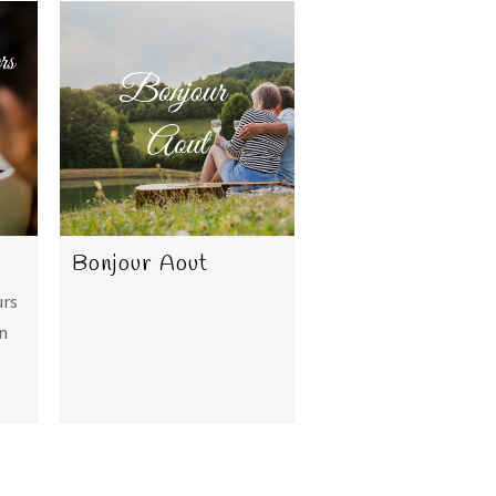
Bonjour Aout
urs
n