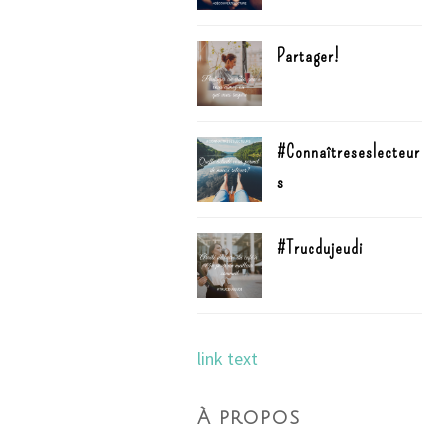
Partager!
#Connaîtreseslecteur
s
#Trucdujeudi
link text
À propos