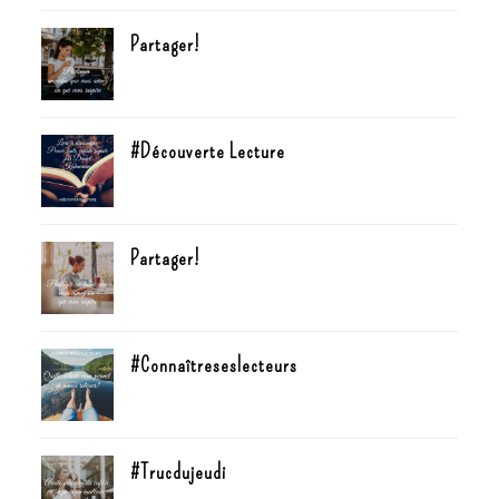
Partager!
#Découverte Lecture
Partager!
#Connaîtreseslecteurs
#Trucdujeudi