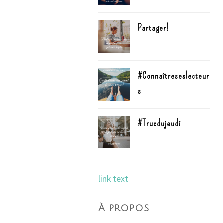
Partager!
#Connaîtreseslecteur
s
#Trucdujeudi
link text
À propos