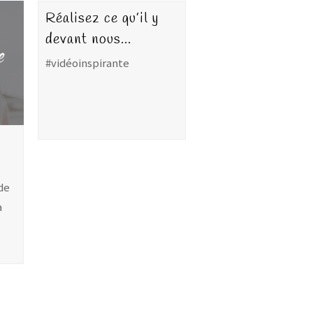
Réalisez ce qu’il y
devant nous…
#vidéoinspirante
 de
à