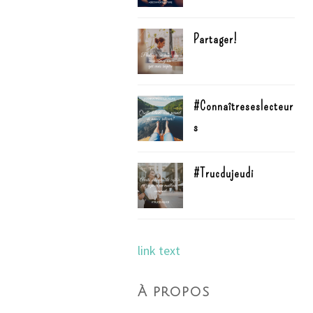
Partager!
#Connaîtreseslecteur
s
#Trucdujeudi
link text
À propos