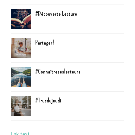
#Découverte Lecture
Partager!
#Connaîtreseslecteurs
#Trucdujeudi
link text