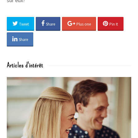
sur eux?
Tweet
Share
Plus one
Pin It
Share
Articles d'intérêt